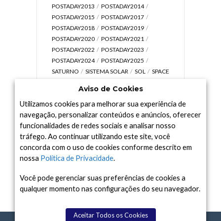
POSTADAY2013
POSTADAY2014
POSTADAY2015
POSTADAY2017
POSTADAY2018
POSTADAY2019
POSTADAY2020
POSTADAY2021
POSTADAY2022
POSTADAY2023
POSTADAY2024
POSTADAY2025
SATURNO
SISTEMA SOLAR
SOL
SPACE
TODAY TV
TELESCÓPIOS
TERRA
Aviso de Cookies
UNIVERSO
VÍDEO
Utilizamos cookies para melhorar sua experiência de
navegação, personalizar conteúdos e anúncios, oferecer
funcionalidades de redes sociais e analisar nosso
tráfego. Ao continuar utilizando este site, você
Arquivo
concorda com o uso de cookies conforme descrito em
Arquivo
nossa
Política de Privacidade
.
Você pode gerenciar suas preferências de cookies a
qualquer momento nas configurações do seu navegador.
Aceitar Todos os Cookies