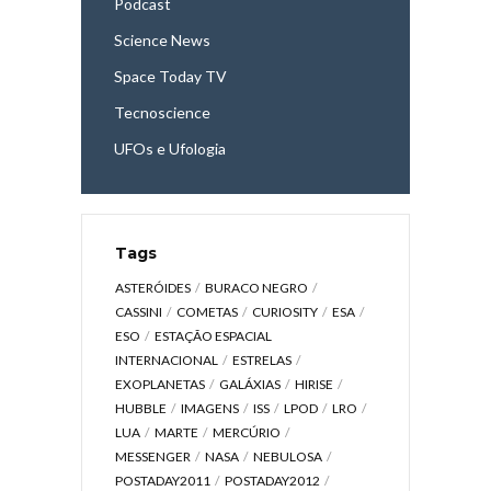
Podcast
Science News
Space Today TV
Tecnoscience
UFOs e Ufologia
Tags
ASTERÓIDES
BURACO NEGRO
CASSINI
COMETAS
CURIOSITY
ESA
ESO
ESTAÇÃO ESPACIAL
INTERNACIONAL
ESTRELAS
EXOPLANETAS
GALÁXIAS
HIRISE
HUBBLE
IMAGENS
ISS
LPOD
LRO
LUA
MARTE
MERCÚRIO
MESSENGER
NASA
NEBULOSA
POSTADAY2011
POSTADAY2012