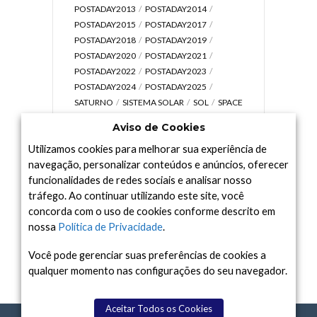
POSTADAY2013
POSTADAY2014
POSTADAY2015
POSTADAY2017
POSTADAY2018
POSTADAY2019
POSTADAY2020
POSTADAY2021
POSTADAY2022
POSTADAY2023
POSTADAY2024
POSTADAY2025
SATURNO
SISTEMA SOLAR
SOL
SPACE
TODAY TV
TELESCÓPIOS
TERRA
Aviso de Cookies
UNIVERSO
VÍDEO
Utilizamos cookies para melhorar sua experiência de
navegação, personalizar conteúdos e anúncios, oferecer
funcionalidades de redes sociais e analisar nosso
tráfego. Ao continuar utilizando este site, você
Arquivo
concorda com o uso de cookies conforme descrito em
Arquivo
nossa
Política de Privacidade
.
Você pode gerenciar suas preferências de cookies a
qualquer momento nas configurações do seu navegador.
Aceitar Todos os Cookies