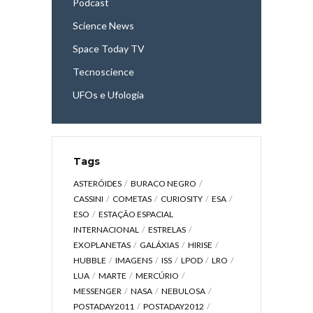
Podcast
Science News
Space Today TV
Tecnoscience
UFOs e Ufologia
Tags
ASTERÓIDES
BURACO NEGRO
CASSINI
COMETAS
CURIOSITY
ESA
ESO
ESTAÇÃO ESPACIAL
INTERNACIONAL
ESTRELAS
EXOPLANETAS
GALÁXIAS
HIRISE
HUBBLE
IMAGENS
ISS
LPOD
LRO
LUA
MARTE
MERCÚRIO
MESSENGER
NASA
NEBULOSA
POSTADAY2011
POSTADAY2012