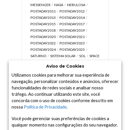
MESSENGER
NASA
NEBULOSA
POSTADAY2011
POSTADAY2012
POSTADAY2013
POSTADAY2014
POSTADAY2015
POSTADAY2017
POSTADAY2018
POSTADAY2019
POSTADAY2020
POSTADAY2021
POSTADAY2022
POSTADAY2023
POSTADAY2024
POSTADAY2025
SATURNO
SISTEMA SOLAR
SOL
SPACE
TODAY TV
TELESCÓPIOS
TERRA
Aviso de Cookies
UNIVERSO
VÍDEO
Utilizamos cookies para melhorar sua experiência de
navegação, personalizar conteúdos e anúncios, oferecer
funcionalidades de redes sociais e analisar nosso
tráfego. Ao continuar utilizando este site, você
Arquivo
concorda com o uso de cookies conforme descrito em
Arquivo
nossa
Política de Privacidade
.
Você pode gerenciar suas preferências de cookies a
qualquer momento nas configurações do seu navegador.