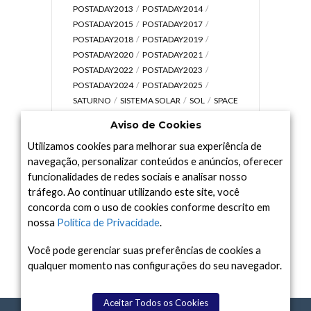
POSTADAY2013
POSTADAY2014
POSTADAY2015
POSTADAY2017
POSTADAY2018
POSTADAY2019
POSTADAY2020
POSTADAY2021
POSTADAY2022
POSTADAY2023
POSTADAY2024
POSTADAY2025
SATURNO
SISTEMA SOLAR
SOL
SPACE
TODAY TV
TELESCÓPIOS
TERRA
Aviso de Cookies
UNIVERSO
VÍDEO
Utilizamos cookies para melhorar sua experiência de
navegação, personalizar conteúdos e anúncios, oferecer
funcionalidades de redes sociais e analisar nosso
tráfego. Ao continuar utilizando este site, você
Arquivo
concorda com o uso de cookies conforme descrito em
Arquivo
nossa
Política de Privacidade
.
Você pode gerenciar suas preferências de cookies a
qualquer momento nas configurações do seu navegador.
Aceitar Todos os Cookies