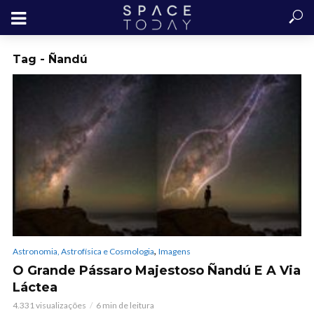
Tag - Ñandú
,
Astronomia, Astrofísica e Cosmologia
Imagens
O Grande Pássaro Majestoso Ñandú E A Via
Láctea
4.331 visualizações
6 min de leitura