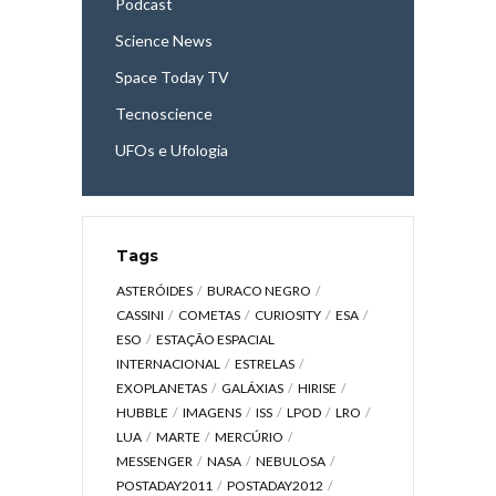
Podcast
Science News
Space Today TV
Tecnoscience
UFOs e Ufologia
Tags
ASTERÓIDES
BURACO NEGRO
CASSINI
COMETAS
CURIOSITY
ESA
ESO
ESTAÇÃO ESPACIAL
INTERNACIONAL
ESTRELAS
EXOPLANETAS
GALÁXIAS
HIRISE
HUBBLE
IMAGENS
ISS
LPOD
LRO
LUA
MARTE
MERCÚRIO
MESSENGER
NASA
NEBULOSA
POSTADAY2011
POSTADAY2012