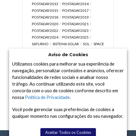
POSTADAY2013
POSTADAY2014
POSTADAY2015
POSTADAY2017
POSTADAY2018
POSTADAY2019
POSTADAY2020
POSTADAY2021
POSTADAY2022
POSTADAY2023
POSTADAY2024
POSTADAY2025
SATURNO
SISTEMA SOLAR
SOL
SPACE
TODAY TV
TELESCÓPIOS
TERRA
Aviso de Cookies
UNIVERSO
VÍDEO
Utilizamos cookies para melhorar sua experiência de
navegação, personalizar conteúdos e anúncios, oferecer
funcionalidades de redes sociais e analisar nosso
tráfego. Ao continuar utilizando este site, você
Arquivo
concorda com o uso de cookies conforme descrito em
Arquivo
nossa
Política de Privacidade
.
Você pode gerenciar suas preferências de cookies a
qualquer momento nas configurações do seu navegador.
Aceitar Todos os Cookies