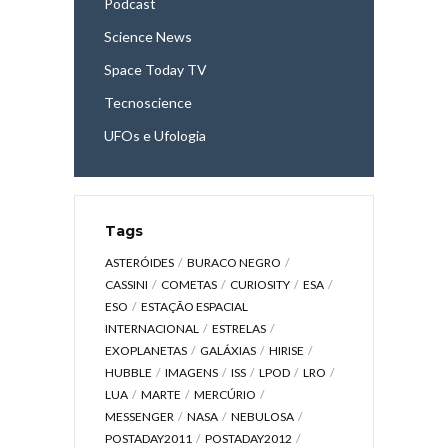
Podcast
Science News
Space Today TV
Tecnoscience
UFOs e Ufologia
Tags
ASTERÓIDES
BURACO NEGRO
CASSINI
COMETAS
CURIOSITY
ESA
ESO
ESTAÇÃO ESPACIAL
INTERNACIONAL
ESTRELAS
EXOPLANETAS
GALÁXIAS
HIRISE
HUBBLE
IMAGENS
ISS
LPOD
LRO
LUA
MARTE
MERCÚRIO
MESSENGER
NASA
NEBULOSA
POSTADAY2011
POSTADAY2012