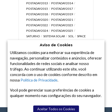
POSTADAY2013
POSTADAY2014
POSTADAY2015
POSTADAY2017
POSTADAY2018
POSTADAY2019
POSTADAY2020
POSTADAY2021
POSTADAY2022
POSTADAY2023
POSTADAY2024
POSTADAY2025
SATURNO
SISTEMA SOLAR
SOL
SPACE
TODAY TV
TELESCÓPIOS
TERRA
Aviso de Cookies
UNIVERSO
VÍDEO
Utilizamos cookies para melhorar sua experiência de
navegação, personalizar conteúdos e anúncios, oferecer
funcionalidades de redes sociais e analisar nosso
tráfego. Ao continuar utilizando este site, você
Arquivo
concorda com o uso de cookies conforme descrito em
Arquivo
nossa
Política de Privacidade
.
Você pode gerenciar suas preferências de cookies a
qualquer momento nas configurações do seu navegador.
Aceitar Todos os Cookies