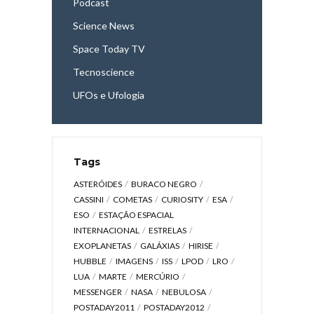
Podcast
Science News
Space Today TV
Tecnoscience
UFOs e Ufologia
Tags
ASTERÓIDES
BURACO NEGRO
CASSINI
COMETAS
CURIOSITY
ESA
ESO
ESTAÇÃO ESPACIAL
INTERNACIONAL
ESTRELAS
EXOPLANETAS
GALÁXIAS
HIRISE
HUBBLE
IMAGENS
ISS
LPOD
LRO
LUA
MARTE
MERCÚRIO
MESSENGER
NASA
NEBULOSA
POSTADAY2011
POSTADAY2012