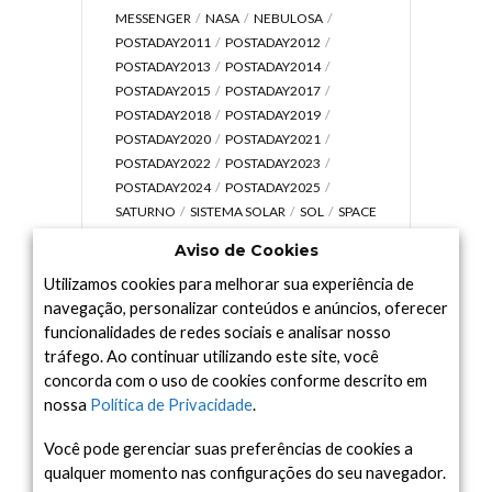
MESSENGER
NASA
NEBULOSA
POSTADAY2011
POSTADAY2012
POSTADAY2013
POSTADAY2014
POSTADAY2015
POSTADAY2017
POSTADAY2018
POSTADAY2019
POSTADAY2020
POSTADAY2021
POSTADAY2022
POSTADAY2023
POSTADAY2024
POSTADAY2025
SATURNO
SISTEMA SOLAR
SOL
SPACE
TODAY TV
TELESCÓPIOS
TERRA
Aviso de Cookies
UNIVERSO
VÍDEO
Utilizamos cookies para melhorar sua experiência de
navegação, personalizar conteúdos e anúncios, oferecer
funcionalidades de redes sociais e analisar nosso
tráfego. Ao continuar utilizando este site, você
Arquivo
concorda com o uso de cookies conforme descrito em
Arquivo
nossa
Política de Privacidade
.
Você pode gerenciar suas preferências de cookies a
qualquer momento nas configurações do seu navegador.