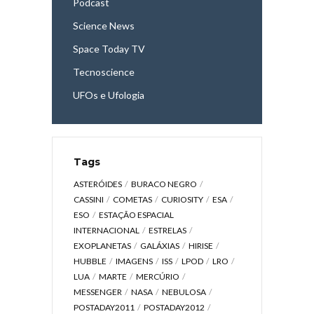
Podcast
Science News
Space Today TV
Tecnoscience
UFOs e Ufologia
Tags
ASTERÓIDES
BURACO NEGRO
CASSINI
COMETAS
CURIOSITY
ESA
ESO
ESTAÇÃO ESPACIAL
INTERNACIONAL
ESTRELAS
EXOPLANETAS
GALÁXIAS
HIRISE
HUBBLE
IMAGENS
ISS
LPOD
LRO
LUA
MARTE
MERCÚRIO
MESSENGER
NASA
NEBULOSA
POSTADAY2011
POSTADAY2012