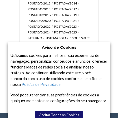
POSTADAY2013
POSTADAY2014
POSTADAY2015
POSTADAY2017
POSTADAY2018
POSTADAY2019
POSTADAY2020
POSTADAY2021
POSTADAY2022
POSTADAY2023
POSTADAY2024
POSTADAY2025
SATURNO
SISTEMA SOLAR
SOL
SPACE
TODAY TV
TELESCÓPIOS
TERRA
Aviso de Cookies
UNIVERSO
VÍDEO
Utilizamos cookies para melhorar sua experiência de
navegação, personalizar conteúdos e anúncios, oferecer
funcionalidades de redes sociais e analisar nosso
tráfego. Ao continuar utilizando este site, você
Arquivo
concorda com o uso de cookies conforme descrito em
Arquivo
nossa
Política de Privacidade
.
Você pode gerenciar suas preferências de cookies a
qualquer momento nas configurações do seu navegador.
Aceitar Todos os Cookies