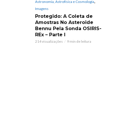
,
Astronomia, Astrofísica e Cosmologia
Imagens
Protegido: A Coleta de
Amostras No Asteroide
Bennu Pela Sonda OSIRIS-
REx – Parte I
214 visualizações
9 min de leitura