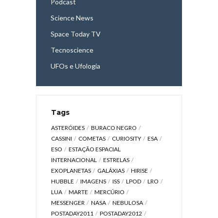
Podcast
Science News
Space Today TV
Tecnoscience
UFOs e Ufologia
Tags
ASTERÓIDES
BURACO NEGRO
CASSINI
COMETAS
CURIOSITY
ESA
ESO
ESTAÇÃO ESPACIAL
INTERNACIONAL
ESTRELAS
EXOPLANETAS
GALÁXIAS
HIRISE
HUBBLE
IMAGENS
ISS
LPOD
LRO
LUA
MARTE
MERCÚRIO
MESSENGER
NASA
NEBULOSA
POSTADAY2011
POSTADAY2012