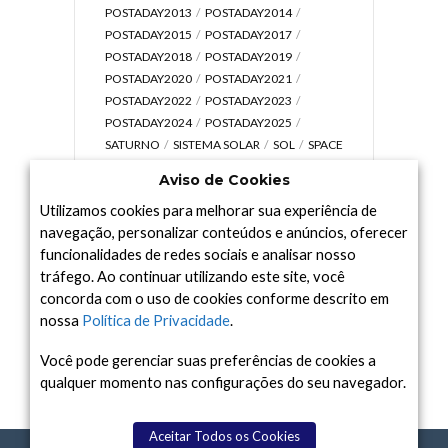
POSTADAY2013
POSTADAY2014
POSTADAY2015
POSTADAY2017
POSTADAY2018
POSTADAY2019
POSTADAY2020
POSTADAY2021
POSTADAY2022
POSTADAY2023
POSTADAY2024
POSTADAY2025
SATURNO
SISTEMA SOLAR
SOL
SPACE
TODAY TV
TELESCÓPIOS
TERRA
Aviso de Cookies
UNIVERSO
VÍDEO
Utilizamos cookies para melhorar sua experiência de
navegação, personalizar conteúdos e anúncios, oferecer
funcionalidades de redes sociais e analisar nosso
tráfego. Ao continuar utilizando este site, você
Arquivo
concorda com o uso de cookies conforme descrito em
Arquivo
nossa
Política de Privacidade
.
Você pode gerenciar suas preferências de cookies a
qualquer momento nas configurações do seu navegador.
Aceitar Todos os Cookies