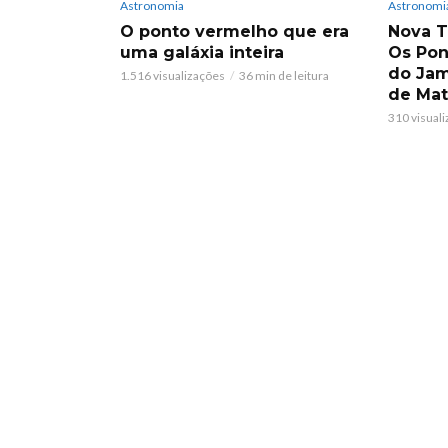
Astronomia
Astronomia
O ponto vermelho que era
Nova T
uma galáxia inteira
Os Pon
do Jam
1.516 visualizações
36 min de leitura
de Mat
310 visual