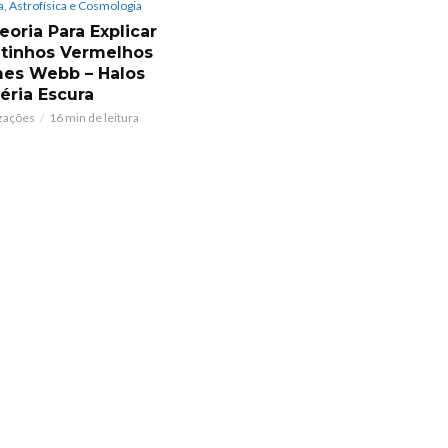
, Astrofísica e Cosmologia
eoria Para Explicar
tinhos Vermelhos
es Webb – Halos
éria Escura
izações
16 min de leitura