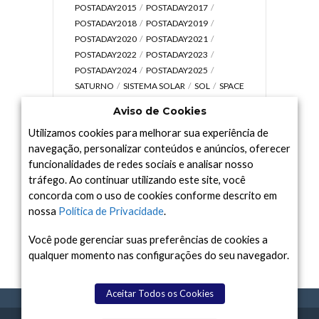
POSTADAY2015
POSTADAY2017
POSTADAY2018
POSTADAY2019
POSTADAY2020
POSTADAY2021
POSTADAY2022
POSTADAY2023
POSTADAY2024
POSTADAY2025
SATURNO
SISTEMA SOLAR
SOL
SPACE
TODAY TV
TELESCÓPIOS
TERRA
Aviso de Cookies
UNIVERSO
VÍDEO
Utilizamos cookies para melhorar sua experiência de
navegação, personalizar conteúdos e anúncios, oferecer
funcionalidades de redes sociais e analisar nosso
tráfego. Ao continuar utilizando este site, você
Arquivo
concorda com o uso de cookies conforme descrito em
Arquivo
nossa
Política de Privacidade
.
Você pode gerenciar suas preferências de cookies a
qualquer momento nas configurações do seu navegador.
Aceitar Todos os Cookies