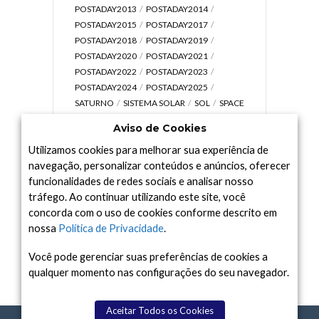
POSTADAY2013
POSTADAY2014
POSTADAY2015
POSTADAY2017
POSTADAY2018
POSTADAY2019
POSTADAY2020
POSTADAY2021
POSTADAY2022
POSTADAY2023
POSTADAY2024
POSTADAY2025
SATURNO
SISTEMA SOLAR
SOL
SPACE
TODAY TV
TELESCÓPIOS
TERRA
Aviso de Cookies
UNIVERSO
VÍDEO
Utilizamos cookies para melhorar sua experiência de
navegação, personalizar conteúdos e anúncios, oferecer
funcionalidades de redes sociais e analisar nosso
tráfego. Ao continuar utilizando este site, você
Arquivo
concorda com o uso de cookies conforme descrito em
Arquivo
nossa
Política de Privacidade
.
Você pode gerenciar suas preferências de cookies a
qualquer momento nas configurações do seu navegador.
Aceitar Todos os Cookies