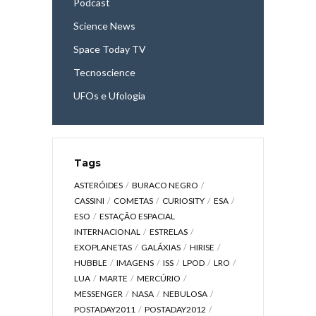
Podcast
Science News
Space Today TV
Tecnoscience
UFOs e Ufologia
Tags
ASTERÓIDES
BURACO NEGRO
CASSINI
COMETAS
CURIOSITY
ESA
ESO
ESTAÇÃO ESPACIAL
INTERNACIONAL
ESTRELAS
EXOPLANETAS
GALÁXIAS
HIRISE
HUBBLE
IMAGENS
ISS
LPOD
LRO
LUA
MARTE
MERCÚRIO
MESSENGER
NASA
NEBULOSA
POSTADAY2011
POSTADAY2012