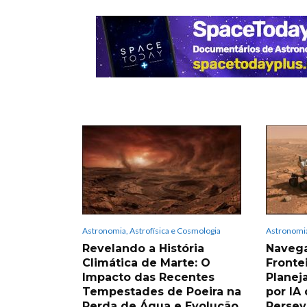
Astronomia, Astrofísica e Cosmologia
Astronomia
Revelando a História
Naveg
Climática de Marte: O
Fronte
Impacto das Recentes
Planej
Tempestades de Poeira na
por IA
Perda de Água e Evolução
Persev