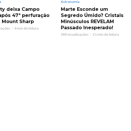
a
Astronomia
ity deixa Campo
Marte Esconde um
após 47ª perfuração
Segredo Úmido? Cristais
 Mount Sharp
Minúsculos REVELAM
Passado Inesperado!
izações
4 min de leitura
589 visualizações
21 min de leitura