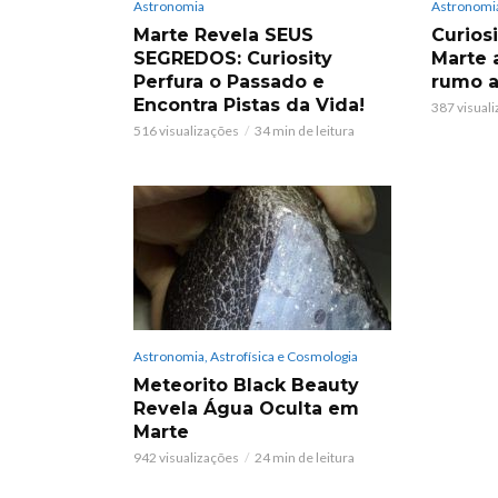
Astronomia
Astronomi
Marte Revela SEUS
Curios
SEGREDOS: Curiosity
Marte 
Perfura o Passado e
rumo a
Encontra Pistas da Vida!
387 visual
516 visualizações
34 min de leitura
Astronomia, Astrofísica e Cosmologia
Meteorito Black Beauty
Revela Água Oculta em
Marte
942 visualizações
24 min de leitura