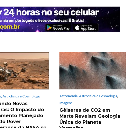
,
Astronomia, Astrofísica e Cosmologia
, Astrofísica e Cosmologia
Imagens
ando Novas
iras: O Impacto do
Gêiseres de CO2 em
amento Planejado
Marte Revelam Geologia
 do Rover
Única do Planeta
erance da NASA na