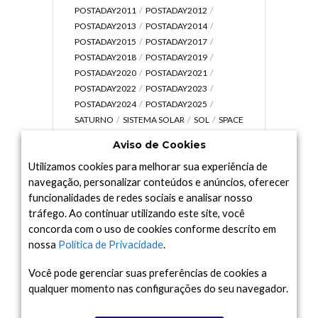
POSTADAY2011
POSTADAY2012
POSTADAY2013
POSTADAY2014
POSTADAY2015
POSTADAY2017
POSTADAY2018
POSTADAY2019
POSTADAY2020
POSTADAY2021
POSTADAY2022
POSTADAY2023
POSTADAY2024
POSTADAY2025
SATURNO
SISTEMA SOLAR
SOL
SPACE
TODAY TV
TELESCÓPIOS
TERRA
Aviso de Cookies
UNIVERSO
VÍDEO
Utilizamos cookies para melhorar sua experiência de
navegação, personalizar conteúdos e anúncios, oferecer
funcionalidades de redes sociais e analisar nosso
tráfego. Ao continuar utilizando este site, você
Arquivo
concorda com o uso de cookies conforme descrito em
Arquivo
nossa
Política de Privacidade
.
Você pode gerenciar suas preferências de cookies a
qualquer momento nas configurações do seu navegador.