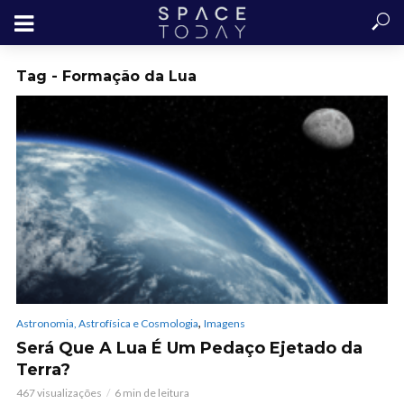
Tag - Formação da Lua
,
Astronomia, Astrofísica e Cosmologia
Imagens
Será Que A Lua É Um Pedaço Ejetado da
Terra?
467 visualizações
6 min de leitura