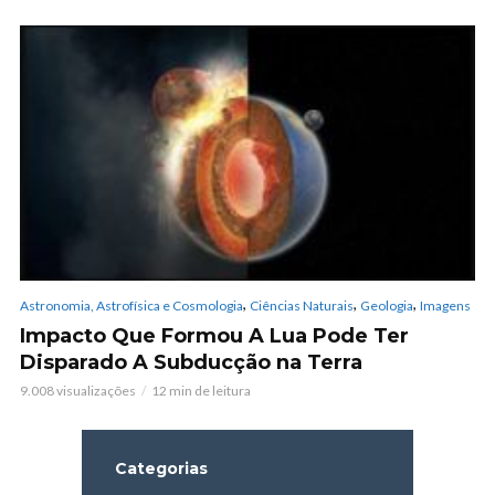
,
,
,
Astronomia, Astrofísica e Cosmologia
Ciências Naturais
Geologia
Imagens
Impacto Que Formou A Lua Pode Ter
Disparado A Subducção na Terra
9.008 visualizações
12 min de leitura
Categorias