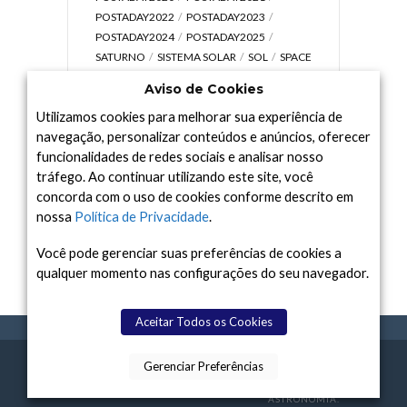
POSTADAY2022
POSTADAY2023
POSTADAY2024
POSTADAY2025
SATURNO
SISTEMA SOLAR
SOL
SPACE
TODAY TV
TELESCÓPIOS
TERRA
Aviso de Cookies
UNIVERSO
VÍDEO
Utilizamos cookies para melhorar sua experiência de
navegação, personalizar conteúdos e anúncios, oferecer
funcionalidades de redes sociais e analisar nosso
tráfego. Ao continuar utilizando este site, você
Arquivo
concorda com o uso de cookies conforme descrito em
Arquivo
nossa
Política de Privacidade
.
Você pode gerenciar suas preferências de cookies a
qualquer momento nas configurações do seu navegador.
Aceitar Todos os Cookies
Gerenciar Preferências
SPACE TODAY
, 2015-2026.
POLÍTICA DE
SOBR
TERMOS
CONTATO
FEITO COM
À
PRIVACIDADE
E NÓS
DE USO
ASTRONOMIA.