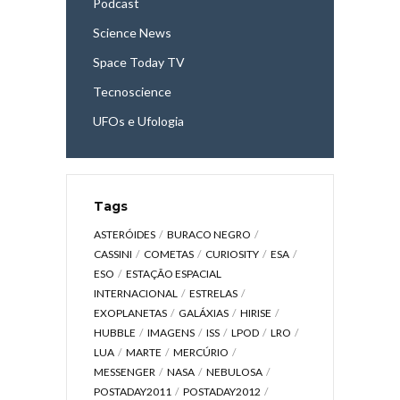
Podcast
Science News
Space Today TV
Tecnoscience
UFOs e Ufologia
Tags
ASTERÓIDES
BURACO NEGRO
CASSINI
COMETAS
CURIOSITY
ESA
ESO
ESTAÇÃO ESPACIAL
INTERNACIONAL
ESTRELAS
EXOPLANETAS
GALÁXIAS
HIRISE
HUBBLE
IMAGENS
ISS
LPOD
LRO
LUA
MARTE
MERCÚRIO
MESSENGER
NASA
NEBULOSA
POSTADAY2011
POSTADAY2012