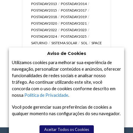
POSTADAY2013
POSTADAY2014
POSTADAY2015
POSTADAY2017
POSTADAY2018
POSTADAY2019
POSTADAY2020
POSTADAY2021
POSTADAY2022
POSTADAY2023
POSTADAY2024
POSTADAY2025
SATURNO
SISTEMA SOLAR
SOL
SPACE
TODAY TV
TELESCÓPIOS
TERRA
Aviso de Cookies
UNIVERSO
VÍDEO
Utilizamos cookies para melhorar sua experiência de
navegação, personalizar conteúdos e anúncios, oferecer
funcionalidades de redes sociais e analisar nosso
tráfego. Ao continuar utilizando este site, você
Arquivo
concorda com o uso de cookies conforme descrito em
Arquivo
nossa
Política de Privacidade
.
Você pode gerenciar suas preferências de cookies a
qualquer momento nas configurações do seu navegador.
Aceitar Todos os Cookies