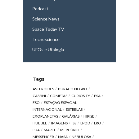
Podcast
Science News
Space Today TV
Tecnoscience
UFOs e Ufologia
Tags
ASTERÓIDES
BURACO NEGRO
CASSINI
COMETAS
CURIOSITY
ESA
ESO
ESTAÇÃO ESPACIAL
INTERNACIONAL
ESTRELAS
EXOPLANETAS
GALÁXIAS
HIRISE
HUBBLE
IMAGENS
ISS
LPOD
LRO
LUA
MARTE
MERCÚRIO
MESSENGER
NASA
NEBULOSA