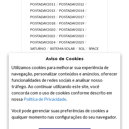
POSTADAY2011
POSTADAY2012
POSTADAY2013
POSTADAY2014
POSTADAY2015
POSTADAY2017
POSTADAY2018
POSTADAY2019
POSTADAY2020
POSTADAY2021
POSTADAY2022
POSTADAY2023
POSTADAY2024
POSTADAY2025
SATURNO
SISTEMA SOLAR
SOL
SPACE
TODAY TV
TELESCÓPIOS
TERRA
Aviso de Cookies
UNIVERSO
VÍDEO
Utilizamos cookies para melhorar sua experiência de
navegação, personalizar conteúdos e anúncios, oferecer
funcionalidades de redes sociais e analisar nosso
tráfego. Ao continuar utilizando este site, você
Arquivo
concorda com o uso de cookies conforme descrito em
Arquivo
nossa
Política de Privacidade
.
Você pode gerenciar suas preferências de cookies a
qualquer momento nas configurações do seu navegador.