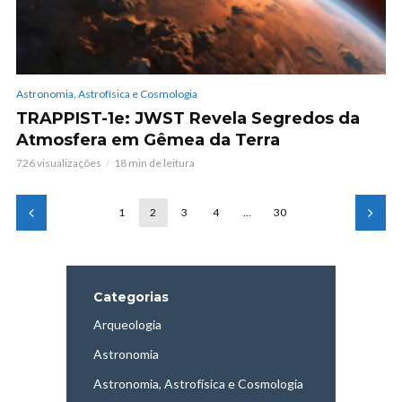
Astronomia, Astrofísica e Cosmologia
TRAPPIST-1e: JWST Revela Segredos da
Atmosfera em Gêmea da Terra
726 visualizações
18 min de leitura
1
2
3
4
…
30
Categorias
Arqueologia
Astronomia
Astronomia, Astrofísica e Cosmologia