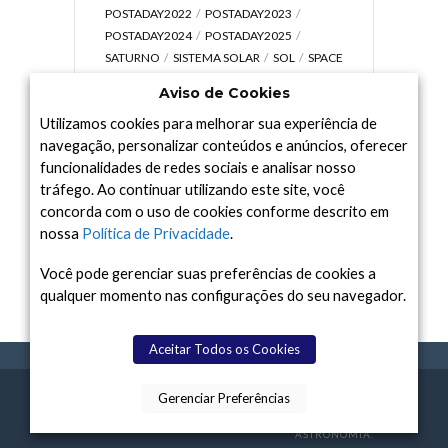
POSTADAY2022
POSTADAY2023
POSTADAY2024
POSTADAY2025
SATURNO
SISTEMA SOLAR
SOL
SPACE
TODAY TV
TELESCÓPIOS
TERRA
Aviso de Cookies
UNIVERSO
VÍDEO
Utilizamos cookies para melhorar sua experiência de
navegação, personalizar conteúdos e anúncios, oferecer
funcionalidades de redes sociais e analisar nosso
tráfego. Ao continuar utilizando este site, você
Arquivo
concorda com o uso de cookies conforme descrito em
Arquivo
nossa
Política de Privacidade
.
Você pode gerenciar suas preferências de cookies a
qualquer momento nas configurações do seu navegador.
Aceitar Todos os Cookies
Gerenciar Preferências
SPACE TODAY
, 2015-2026.
POLÍTICA DE
SOBR
TERMOS
CONTATO
FEITO COM
À
PRIVACIDADE
E NÓS
DE USO
ASTRONOMIA.