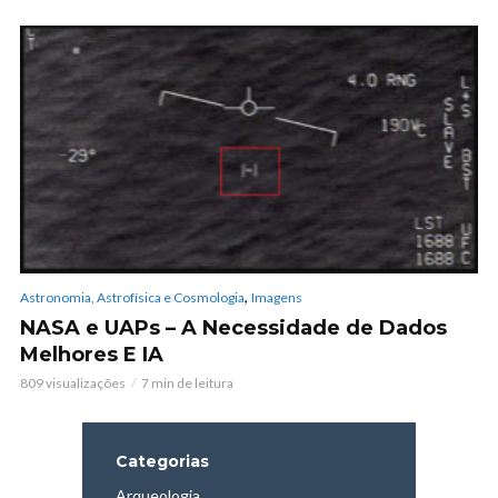
,
Astronomia, Astrofísica e Cosmologia
Imagens
NASA e UAPs – A Necessidade de Dados
Melhores E IA
809 visualizações
7 min de leitura
Categorias
Arqueologia