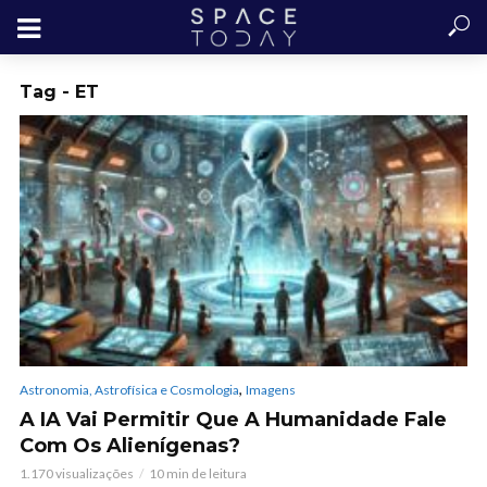
Tag - ET
,
Astronomia, Astrofísica e Cosmologia
Imagens
A IA Vai Permitir Que A Humanidade Fale
Com Os Alienígenas?
1.170 visualizações
10 min de leitura