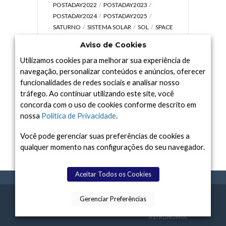
POSTADAY2022
POSTADAY2023
POSTADAY2024
POSTADAY2025
SATURNO
SISTEMA SOLAR
SOL
SPACE
TODAY TV
TELESCÓPIOS
TERRA
Aviso de Cookies
UNIVERSO
VÍDEO
Utilizamos cookies para melhorar sua experiência de
navegação, personalizar conteúdos e anúncios, oferecer
funcionalidades de redes sociais e analisar nosso
tráfego. Ao continuar utilizando este site, você
Arquivo
concorda com o uso de cookies conforme descrito em
Arquivo
nossa
Política de Privacidade
.
Você pode gerenciar suas preferências de cookies a
qualquer momento nas configurações do seu navegador.
Aceitar Todos os Cookies
Gerenciar Preferências
SPACE TODAY
, 2015-2026.
POLÍTICA DE
SOBR
TERMOS
CONTATO
FEITO COM
À
PRIVACIDADE
E NÓS
DE USO
ASTRONOMIA.