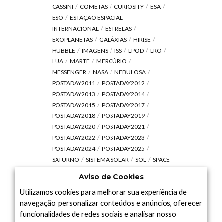
CASSINI
COMETAS
CURIOSITY
ESA
ESO
ESTAÇÃO ESPACIAL
INTERNACIONAL
ESTRELAS
EXOPLANETAS
GALÁXIAS
HIRISE
HUBBLE
IMAGENS
ISS
LPOD
LRO
LUA
MARTE
MERCÚRIO
MESSENGER
NASA
NEBULOSA
POSTADAY2011
POSTADAY2012
POSTADAY2013
POSTADAY2014
POSTADAY2015
POSTADAY2017
POSTADAY2018
POSTADAY2019
POSTADAY2020
POSTADAY2021
POSTADAY2022
POSTADAY2023
POSTADAY2024
POSTADAY2025
SATURNO
SISTEMA SOLAR
SOL
SPACE
TODAY TV
TELESCÓPIOS
TERRA
Aviso de Cookies
UNIVERSO
VÍDEO
Utilizamos cookies para melhorar sua experiência de
navegação, personalizar conteúdos e anúncios, oferecer
funcionalidades de redes sociais e analisar nosso