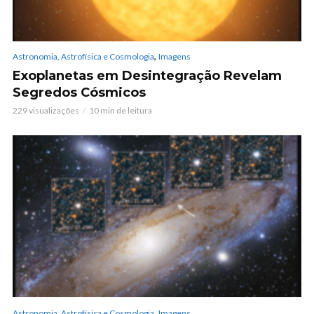
,
Astronomia, Astrofísica e Cosmologia
Imagens
Exoplanetas em Desintegração Revelam
Segredos Cósmicos
229 visualizações
10 min de leitura
,
Astronomia, Astrofísica e Cosmologia
Imagens