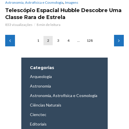
,
Astronomia, Astrofísica e Cosmologia
Imagens
Telescópio Espacial Hubble Descobre Uma
Classe Rara de Estrela
853 visualizações
8 min de leitura
1
2
3
4
…
128
Categorias
Arqueologia
Astronomia
Astronomia, Astrofísica e Cosmologia
Ciências Naturais
Cienctec
Editoriais