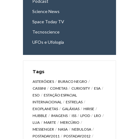
Podcast
Science News
Space Today TV
Tecnoscience
UFOs e Ufologia
Tags
ASTERÓIDES
BURACO NEGRO
CASSINI
COMETAS
CURIOSITY
ESA
ESO
ESTAÇÃO ESPACIAL
INTERNACIONAL
ESTRELAS
EXOPLANETAS
GALÁXIAS
HIRISE
HUBBLE
IMAGENS
ISS
LPOD
LRO
LUA
MARTE
MERCÚRIO
MESSENGER
NASA
NEBULOSA
POSTADAY2011
POSTADAY2012