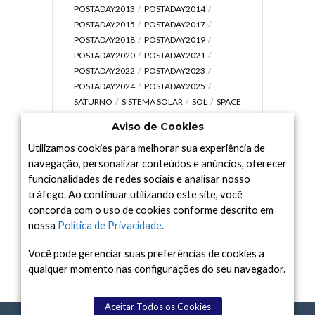
POSTADAY2013
POSTADAY2014
POSTADAY2015
POSTADAY2017
POSTADAY2018
POSTADAY2019
POSTADAY2020
POSTADAY2021
POSTADAY2022
POSTADAY2023
POSTADAY2024
POSTADAY2025
SATURNO
SISTEMA SOLAR
SOL
SPACE
TODAY TV
TELESCÓPIOS
TERRA
Aviso de Cookies
UNIVERSO
VÍDEO
Utilizamos cookies para melhorar sua experiência de
navegação, personalizar conteúdos e anúncios, oferecer
funcionalidades de redes sociais e analisar nosso
tráfego. Ao continuar utilizando este site, você
Arquivo
concorda com o uso de cookies conforme descrito em
Arquivo
nossa
Política de Privacidade
.
Você pode gerenciar suas preferências de cookies a
qualquer momento nas configurações do seu navegador.
Aceitar Todos os Cookies