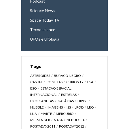
Podcast
Science News
Space Today TV
Tecnoscience
UFOs e Ufologia
Tags
ASTERÓIDES
BURACO NEGRO
CASSINI
COMETAS
CURIOSITY
ESA
ESO
ESTAÇÃO ESPACIAL
INTERNACIONAL
ESTRELAS
EXOPLANETAS
GALÁXIAS
HIRISE
HUBBLE
IMAGENS
ISS
LPOD
LRO
LUA
MARTE
MERCÚRIO
MESSENGER
NASA
NEBULOSA
POSTADAY2011
POSTADAY2012