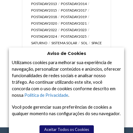
POSTADAY2013
POSTADAY2014
POSTADAY2015
POSTADAY2017
POSTADAY2018
POSTADAY2019
POSTADAY2020
POSTADAY2021
POSTADAY2022
POSTADAY2023
POSTADAY2024
POSTADAY2025
SATURNO
SISTEMA SOLAR
SOL
SPACE
TODAY TV
TELESCÓPIOS
TERRA
Aviso de Cookies
UNIVERSO
VÍDEO
Utilizamos cookies para melhorar sua experiência de
navegação, personalizar conteúdos e anúncios, oferecer
funcionalidades de redes sociais e analisar nosso
tráfego. Ao continuar utilizando este site, você
Arquivo
concorda com o uso de cookies conforme descrito em
Arquivo
nossa
Política de Privacidade
.
Você pode gerenciar suas preferências de cookies a
qualquer momento nas configurações do seu navegador.
Aceitar Todos os Cookies