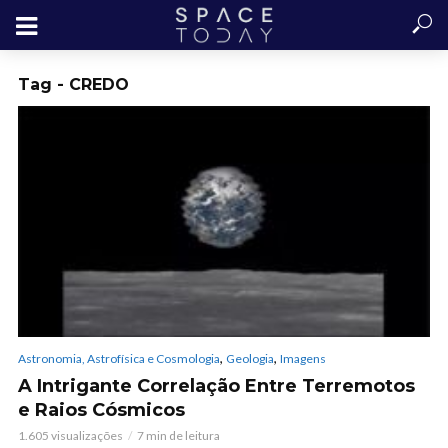
Tag - CREDO
,
,
Astronomia, Astrofísica e Cosmologia
Geologia
Imagens
A Intrigante Correlação Entre Terremotos
e Raios Cósmicos
1.605 visualizações
7 min de leitura