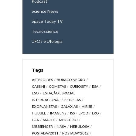
Podcast
Science News
Space Today TV
Tecnoscience
UFOs e Ufologia
Tags
ASTERÓIDES
BURACO NEGRO
CASSINI
COMETAS
CURIOSITY
ESA
ESO
ESTAÇÃO ESPACIAL
INTERNACIONAL
ESTRELAS
EXOPLANETAS
GALÁXIAS
HIRISE
HUBBLE
IMAGENS
ISS
LPOD
LRO
LUA
MARTE
MERCÚRIO
MESSENGER
NASA
NEBULOSA
POSTADAY2011
POSTADAY2012