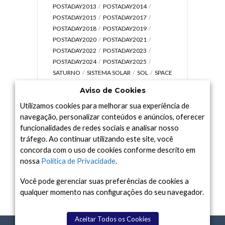
POSTADAY2013
POSTADAY2014
POSTADAY2015
POSTADAY2017
POSTADAY2018
POSTADAY2019
POSTADAY2020
POSTADAY2021
POSTADAY2022
POSTADAY2023
POSTADAY2024
POSTADAY2025
SATURNO
SISTEMA SOLAR
SOL
SPACE
TODAY TV
TELESCÓPIOS
TERRA
Aviso de Cookies
UNIVERSO
VÍDEO
Utilizamos cookies para melhorar sua experiência de
navegação, personalizar conteúdos e anúncios, oferecer
funcionalidades de redes sociais e analisar nosso
tráfego. Ao continuar utilizando este site, você
Arquivo
concorda com o uso de cookies conforme descrito em
Arquivo
nossa
Política de Privacidade
.
Você pode gerenciar suas preferências de cookies a
qualquer momento nas configurações do seu navegador.
Aceitar Todos os Cookies