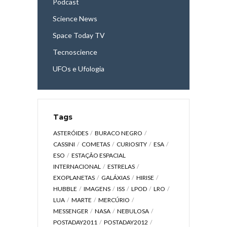
Podcast
Science News
Space Today TV
Tecnoscience
UFOs e Ufologia
Tags
ASTERÓIDES
BURACO NEGRO
CASSINI
COMETAS
CURIOSITY
ESA
ESO
ESTAÇÃO ESPACIAL
INTERNACIONAL
ESTRELAS
EXOPLANETAS
GALÁXIAS
HIRISE
HUBBLE
IMAGENS
ISS
LPOD
LRO
LUA
MARTE
MERCÚRIO
MESSENGER
NASA
NEBULOSA
POSTADAY2011
POSTADAY2012