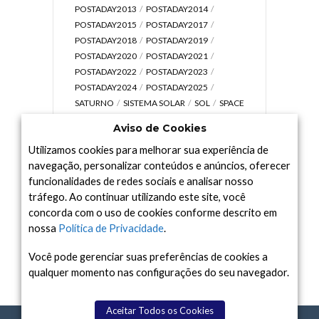
POSTADAY2013
POSTADAY2014
POSTADAY2015
POSTADAY2017
POSTADAY2018
POSTADAY2019
POSTADAY2020
POSTADAY2021
POSTADAY2022
POSTADAY2023
POSTADAY2024
POSTADAY2025
SATURNO
SISTEMA SOLAR
SOL
SPACE
TODAY TV
TELESCÓPIOS
TERRA
Aviso de Cookies
UNIVERSO
VÍDEO
Utilizamos cookies para melhorar sua experiência de
navegação, personalizar conteúdos e anúncios, oferecer
funcionalidades de redes sociais e analisar nosso
tráfego. Ao continuar utilizando este site, você
Arquivo
concorda com o uso de cookies conforme descrito em
Arquivo
nossa
Política de Privacidade
.
Você pode gerenciar suas preferências de cookies a
qualquer momento nas configurações do seu navegador.
Aceitar Todos os Cookies