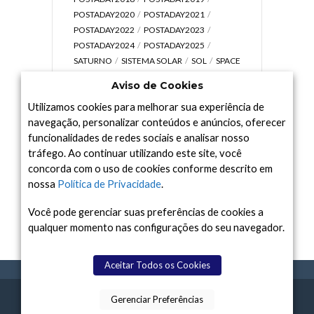
POSTADAY2020
POSTADAY2021
POSTADAY2022
POSTADAY2023
POSTADAY2024
POSTADAY2025
SATURNO
SISTEMA SOLAR
SOL
SPACE
TODAY TV
TELESCÓPIOS
TERRA
Aviso de Cookies
UNIVERSO
VÍDEO
Utilizamos cookies para melhorar sua experiência de
navegação, personalizar conteúdos e anúncios, oferecer
funcionalidades de redes sociais e analisar nosso
tráfego. Ao continuar utilizando este site, você
Arquivo
concorda com o uso de cookies conforme descrito em
Arquivo
nossa
Política de Privacidade
.
Você pode gerenciar suas preferências de cookies a
qualquer momento nas configurações do seu navegador.
Aceitar Todos os Cookies
Gerenciar Preferências
SPACE TODAY
, 2015-2026.
POLÍTICA DE
SOBR
TERMOS
CONTATO
FEITO COM
À