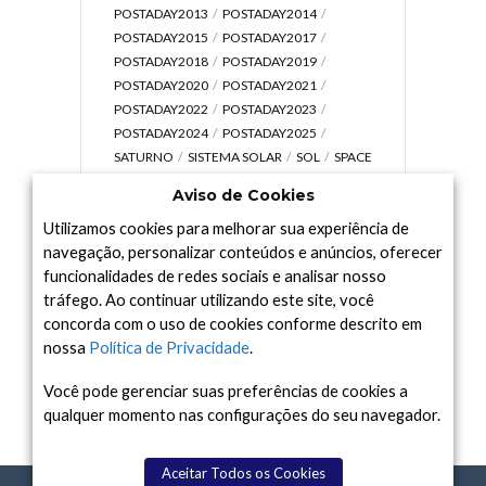
POSTADAY2013
POSTADAY2014
POSTADAY2015
POSTADAY2017
POSTADAY2018
POSTADAY2019
POSTADAY2020
POSTADAY2021
POSTADAY2022
POSTADAY2023
POSTADAY2024
POSTADAY2025
SATURNO
SISTEMA SOLAR
SOL
SPACE
TODAY TV
TELESCÓPIOS
TERRA
Aviso de Cookies
UNIVERSO
VÍDEO
Utilizamos cookies para melhorar sua experiência de
navegação, personalizar conteúdos e anúncios, oferecer
funcionalidades de redes sociais e analisar nosso
tráfego. Ao continuar utilizando este site, você
Arquivo
concorda com o uso de cookies conforme descrito em
Arquivo
nossa
Política de Privacidade
.
Você pode gerenciar suas preferências de cookies a
qualquer momento nas configurações do seu navegador.
Aceitar Todos os Cookies