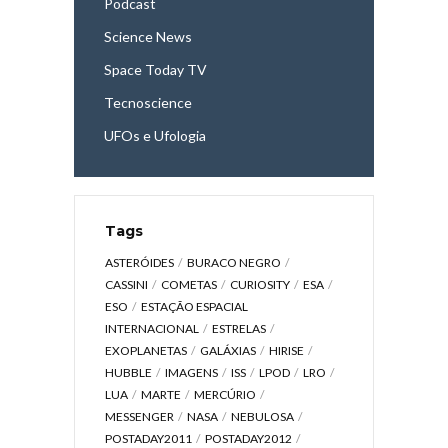
Podcast
Science News
Space Today TV
Tecnoscience
UFOs e Ufologia
Tags
ASTERÓIDES
BURACO NEGRO
CASSINI
COMETAS
CURIOSITY
ESA
ESO
ESTAÇÃO ESPACIAL
INTERNACIONAL
ESTRELAS
EXOPLANETAS
GALÁXIAS
HIRISE
HUBBLE
IMAGENS
ISS
LPOD
LRO
LUA
MARTE
MERCÚRIO
MESSENGER
NASA
NEBULOSA
POSTADAY2011
POSTADAY2012