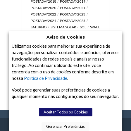
POSTADAY2018
POSTADAY2019
POSTADAY2020
POSTADAY2021
POSTADAY2022
POSTADAY2023
POSTADAY2024
POSTADAY2025
SATURNO
SISTEMA SOLAR
SOL
SPACE
TODAY TV
TELESCÓPIOS
TERRA
Aviso de Cookies
UNIVERSO
VÍDEO
Utilizamos cookies para melhorar sua experiência de
navegação, personalizar conteúdos e anúncios, oferecer
funcionalidades de redes sociais e analisar nosso
tráfego. Ao continuar utilizando este site, você
Arquivo
concorda com o uso de cookies conforme descrito em
Arquivo
nossa
Política de Privacidade
.
Você pode gerenciar suas preferências de cookies a
qualquer momento nas configurações do seu navegador.
Aceitar Todos os Cookies
Gerenciar Preferências
SPACE TODAY
, 2015-2026.
POLÍTICA DE
SOBR
TERMOS
CONTATO