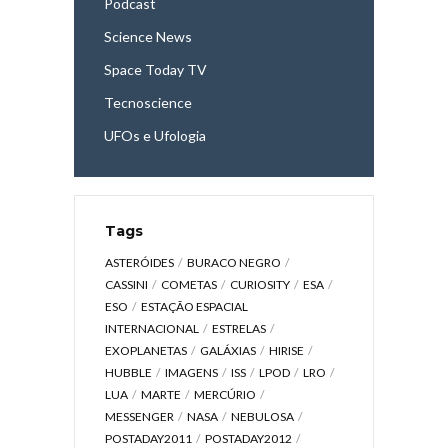
Podcast
Science News
Space Today TV
Tecnoscience
UFOs e Ufologia
Tags
ASTERÓIDES
BURACO NEGRO
CASSINI
COMETAS
CURIOSITY
ESA
ESO
ESTAÇÃO ESPACIAL
INTERNACIONAL
ESTRELAS
EXOPLANETAS
GALÁXIAS
HIRISE
HUBBLE
IMAGENS
ISS
LPOD
LRO
LUA
MARTE
MERCÚRIO
MESSENGER
NASA
NEBULOSA
POSTADAY2011
POSTADAY2012