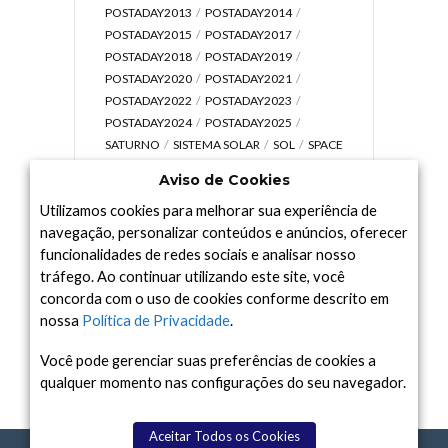
POSTADAY2013
POSTADAY2014
POSTADAY2015
POSTADAY2017
POSTADAY2018
POSTADAY2019
POSTADAY2020
POSTADAY2021
POSTADAY2022
POSTADAY2023
POSTADAY2024
POSTADAY2025
SATURNO
SISTEMA SOLAR
SOL
SPACE
TODAY TV
TELESCÓPIOS
TERRA
Aviso de Cookies
UNIVERSO
VÍDEO
Utilizamos cookies para melhorar sua experiência de
navegação, personalizar conteúdos e anúncios, oferecer
funcionalidades de redes sociais e analisar nosso
tráfego. Ao continuar utilizando este site, você
Arquivo
concorda com o uso de cookies conforme descrito em
Arquivo
nossa
Política de Privacidade
.
Você pode gerenciar suas preferências de cookies a
qualquer momento nas configurações do seu navegador.
Aceitar Todos os Cookies