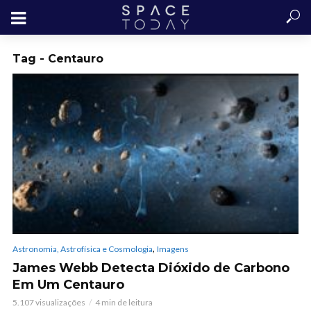
Tag - Centauro
,
Astronomia, Astrofísica e Cosmologia
Imagens
James Webb Detecta Dióxido de Carbono
Em Um Centauro
5.107 visualizações
4 min de leitura