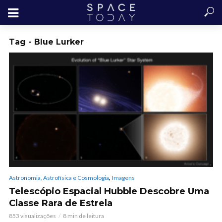
Tag - Blue Lurker
,
Astronomia, Astrofísica e Cosmologia
Imagens
Telescópio Espacial Hubble Descobre Uma
Classe Rara de Estrela
853 visualizações
8 min de leitura