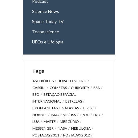
Podcast
Science News
Space Today TV
Tecnoscience
UFOs e Ufologia
Tags
ASTERÓIDES
BURACO NEGRO
CASSINI
COMETAS
CURIOSITY
ESA
ESO
ESTAÇÃO ESPACIAL
INTERNACIONAL
ESTRELAS
EXOPLANETAS
GALÁXIAS
HIRISE
HUBBLE
IMAGENS
ISS
LPOD
LRO
LUA
MARTE
MERCÚRIO
MESSENGER
NASA
NEBULOSA
POSTADAY2011
POSTADAY2012