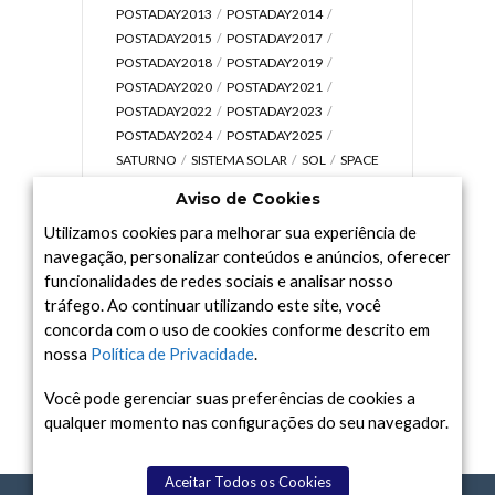
POSTADAY2013
POSTADAY2014
POSTADAY2015
POSTADAY2017
POSTADAY2018
POSTADAY2019
POSTADAY2020
POSTADAY2021
POSTADAY2022
POSTADAY2023
POSTADAY2024
POSTADAY2025
SATURNO
SISTEMA SOLAR
SOL
SPACE
TODAY TV
TELESCÓPIOS
TERRA
Aviso de Cookies
UNIVERSO
VÍDEO
Utilizamos cookies para melhorar sua experiência de
navegação, personalizar conteúdos e anúncios, oferecer
funcionalidades de redes sociais e analisar nosso
tráfego. Ao continuar utilizando este site, você
Arquivo
concorda com o uso de cookies conforme descrito em
Arquivo
nossa
Política de Privacidade
.
Você pode gerenciar suas preferências de cookies a
qualquer momento nas configurações do seu navegador.
Aceitar Todos os Cookies