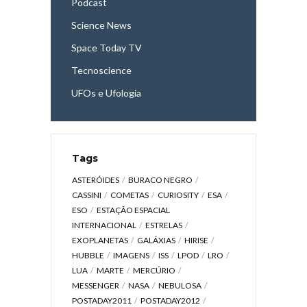
Podcast
Science News
Space Today TV
Tecnoscience
UFOs e Ufologia
Tags
ASTERÓIDES
BURACO NEGRO
CASSINI
COMETAS
CURIOSITY
ESA
ESO
ESTAÇÃO ESPACIAL
INTERNACIONAL
ESTRELAS
EXOPLANETAS
GALÁXIAS
HIRISE
HUBBLE
IMAGENS
ISS
LPOD
LRO
LUA
MARTE
MERCÚRIO
MESSENGER
NASA
NEBULOSA
POSTADAY2011
POSTADAY2012