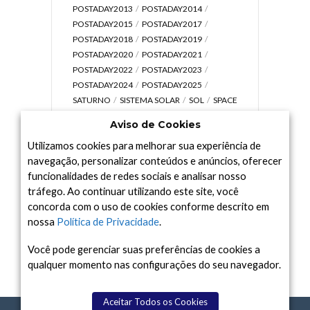
POSTADAY2013
POSTADAY2014
POSTADAY2015
POSTADAY2017
POSTADAY2018
POSTADAY2019
POSTADAY2020
POSTADAY2021
POSTADAY2022
POSTADAY2023
POSTADAY2024
POSTADAY2025
SATURNO
SISTEMA SOLAR
SOL
SPACE
TODAY TV
TELESCÓPIOS
TERRA
Aviso de Cookies
UNIVERSO
VÍDEO
Utilizamos cookies para melhorar sua experiência de
navegação, personalizar conteúdos e anúncios, oferecer
funcionalidades de redes sociais e analisar nosso
tráfego. Ao continuar utilizando este site, você
Arquivo
concorda com o uso de cookies conforme descrito em
Arquivo
nossa
Política de Privacidade
.
Você pode gerenciar suas preferências de cookies a
qualquer momento nas configurações do seu navegador.
Aceitar Todos os Cookies