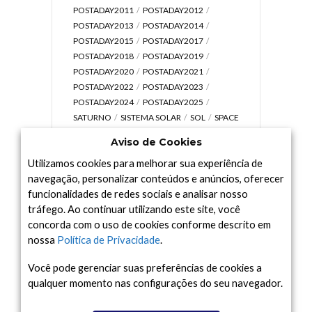
POSTADAY2011
POSTADAY2012
POSTADAY2013
POSTADAY2014
POSTADAY2015
POSTADAY2017
POSTADAY2018
POSTADAY2019
POSTADAY2020
POSTADAY2021
POSTADAY2022
POSTADAY2023
POSTADAY2024
POSTADAY2025
SATURNO
SISTEMA SOLAR
SOL
SPACE
TODAY TV
TELESCÓPIOS
TERRA
Aviso de Cookies
UNIVERSO
VÍDEO
Utilizamos cookies para melhorar sua experiência de
navegação, personalizar conteúdos e anúncios, oferecer
funcionalidades de redes sociais e analisar nosso
tráfego. Ao continuar utilizando este site, você
Arquivo
concorda com o uso de cookies conforme descrito em
Arquivo
nossa
Política de Privacidade
.
Você pode gerenciar suas preferências de cookies a
qualquer momento nas configurações do seu navegador.