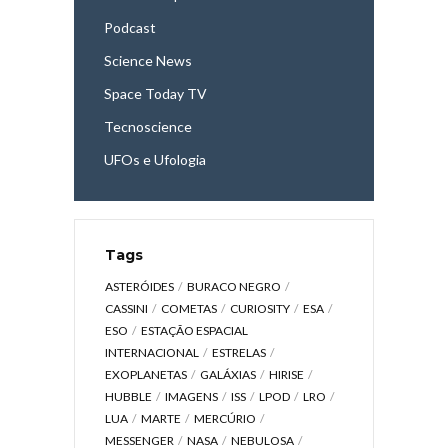
Podcast
Science News
Space Today TV
Tecnoscience
UFOs e Ufologia
Tags
ASTERÓIDES
BURACO NEGRO
CASSINI
COMETAS
CURIOSITY
ESA
ESO
ESTAÇÃO ESPACIAL
INTERNACIONAL
ESTRELAS
EXOPLANETAS
GALÁXIAS
HIRISE
HUBBLE
IMAGENS
ISS
LPOD
LRO
LUA
MARTE
MERCÚRIO
MESSENGER
NASA
NEBULOSA