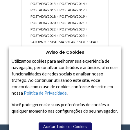
POSTADAY2013
POSTADAY2014
POSTADAY2015
POSTADAY2017
POSTADAY2018
POSTADAY2019
POSTADAY2020
POSTADAY2021
POSTADAY2022
POSTADAY2023
POSTADAY2024
POSTADAY2025
SATURNO
SISTEMA SOLAR
SOL
SPACE
TODAY TV
TELESCÓPIOS
TERRA
Aviso de Cookies
UNIVERSO
VÍDEO
Utilizamos cookies para melhorar sua experiência de
navegação, personalizar conteúdos e anúncios, oferecer
funcionalidades de redes sociais e analisar nosso
tráfego. Ao continuar utilizando este site, você
Arquivo
concorda com o uso de cookies conforme descrito em
Arquivo
nossa
Política de Privacidade
.
Você pode gerenciar suas preferências de cookies a
qualquer momento nas configurações do seu navegador.
Aceitar Todos os Cookies