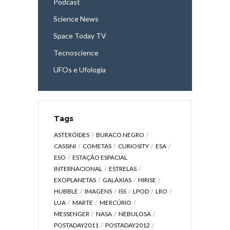
Podcast
Science News
Space Today TV
Tecnoscience
UFOs e Ufologia
Tags
ASTERÓIDES
BURACO NEGRO
CASSINI
COMETAS
CURIOSITY
ESA
ESO
ESTAÇÃO ESPACIAL
INTERNACIONAL
ESTRELAS
EXOPLANETAS
GALÁXIAS
HIRISE
HUBBLE
IMAGENS
ISS
LPOD
LRO
LUA
MARTE
MERCÚRIO
MESSENGER
NASA
NEBULOSA
POSTADAY2011
POSTADAY2012