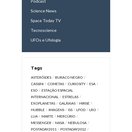
Podcast
Science News
Space Today TV
Tecnoscience
UFOs e Ufologia
Tags
ASTERÓIDES
BURACO NEGRO
CASSINI
COMETAS
CURIOSITY
ESA
ESO
ESTAÇÃO ESPACIAL
INTERNACIONAL
ESTRELAS
EXOPLANETAS
GALÁXIAS
HIRISE
HUBBLE
IMAGENS
ISS
LPOD
LRO
LUA
MARTE
MERCÚRIO
MESSENGER
NASA
NEBULOSA
POSTADAY2011
POSTADAY2012