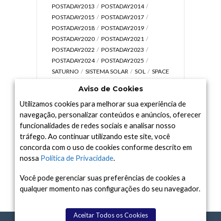
POSTADAY2013
POSTADAY2014
POSTADAY2015
POSTADAY2017
POSTADAY2018
POSTADAY2019
POSTADAY2020
POSTADAY2021
POSTADAY2022
POSTADAY2023
POSTADAY2024
POSTADAY2025
SATURNO
SISTEMA SOLAR
SOL
SPACE
TODAY TV
TELESCÓPIOS
TERRA
Aviso de Cookies
UNIVERSO
VÍDEO
Utilizamos cookies para melhorar sua experiência de
navegação, personalizar conteúdos e anúncios, oferecer
funcionalidades de redes sociais e analisar nosso
tráfego. Ao continuar utilizando este site, você
Arquivo
concorda com o uso de cookies conforme descrito em
Arquivo
nossa
Política de Privacidade
.
Você pode gerenciar suas preferências de cookies a
qualquer momento nas configurações do seu navegador.
Aceitar Todos os Cookies