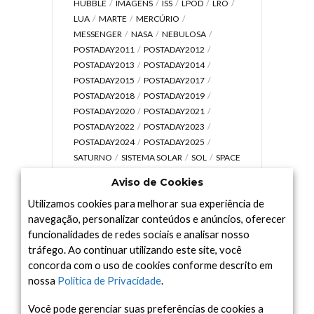
HUBBLE
IMAGENS
ISS
LPOD
LRO
LUA
MARTE
MERCÚRIO
MESSENGER
NASA
NEBULOSA
POSTADAY2011
POSTADAY2012
POSTADAY2013
POSTADAY2014
POSTADAY2015
POSTADAY2017
POSTADAY2018
POSTADAY2019
POSTADAY2020
POSTADAY2021
POSTADAY2022
POSTADAY2023
POSTADAY2024
POSTADAY2025
SATURNO
SISTEMA SOLAR
SOL
SPACE
TODAY TV
TELESCÓPIOS
TERRA
Aviso de Cookies
UNIVERSO
VÍDEO
Utilizamos cookies para melhorar sua experiência de
navegação, personalizar conteúdos e anúncios, oferecer
funcionalidades de redes sociais e analisar nosso
tráfego. Ao continuar utilizando este site, você
Arquivo
concorda com o uso de cookies conforme descrito em
Arquivo
nossa
Política de Privacidade
.
Você pode gerenciar suas preferências de cookies a