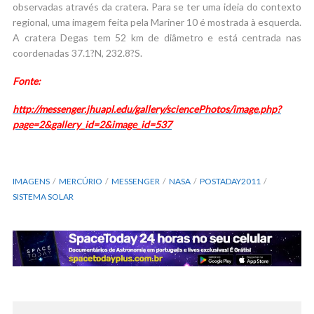
observadas através da cratera. Para se ter uma ideia do contexto
regional, uma imagem feita pela Mariner 10 é mostrada à esquerda.
A cratera Degas tem 52 km de diâmetro e está centrada nas
coordenadas 37.1?N, 232.8?S.
Fonte:
http://messenger.jhuapl.edu/gallery/sciencePhotos/image.php?
page=2&gallery_id=2&image_id=537
IMAGENS
MERCÚRIO
MESSENGER
NASA
POSTADAY2011
SISTEMA SOLAR