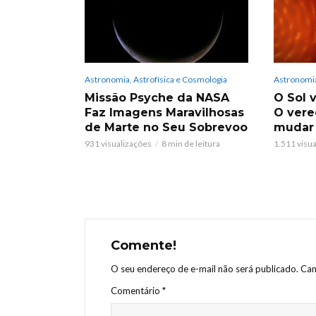
Astronomia, Astrofísica e Cosmologia
Astronomia
Missão Psyche da NASA
O Sol v
Faz Imagens Maravilhosas
O vere
de Marte no Seu Sobrevoo
mudar
931 visualizações
8 min de leitura
1.511 visu
Comente!
O seu endereço de e-mail não será publicado.
Cam
Comentário
*