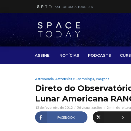
ASTRONOMIA TODO DIA
ASSINE!
NOTÍCIAS
PODCASTS
CURS
,
Astronomia, Astrofísica e Cosmologia
Imagens
Direto do Observatóri
Lunar Americana RAN
15 de fevereiro de 2012
56 visualizações
2 min de leitura
FACEBOOK
X