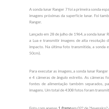
A sonda lunar Ranger 7 foi a primeira sonda esp
imagens próximas da superfície lunar. Foi t
Ranger.
Lançado em 28 de julho de 1964, a sonda lunar R
a Lua e transmitir imagens de alta resolução d
impacto. Na última foto transmitida, a sonda 
50cm).
Para executar as imagens, a sonda lunar Ranger
e 4 câmeras de ângulo estreito. As câmeras f
fontes de alimentação também separados, par
imagens. Um total de 4308 fotos foram transmiti
Foto com apenas
1
frame
em 02? de ?fevereiro?