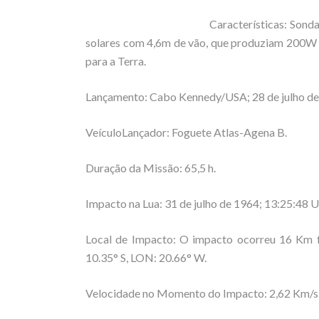
Características: Sond
solares com 4,6m de vão, que produziam 200W d
para a Terra.
Lançamento: Cabo Kennedy/USA; 28 de julho de
VeículoLançador: Foguete Atlas-Agena B.
Duração da Missão: 65,5 h.
Impacto na Lua: 31 de julho de 1964; 13:25:48 U
Local de Impacto: O impacto ocorreu 16 Km f
10.35° S, LON: 20.66° W.
Velocidade no Momento do Impacto: 2,62 Km/s