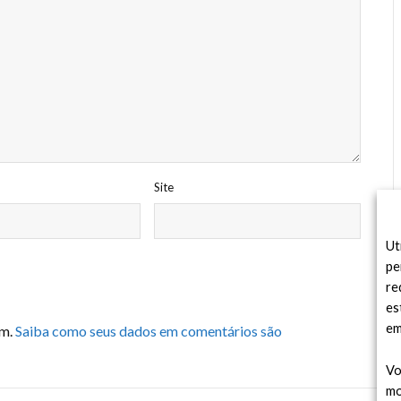
Site
Ut
pe
re
es
em
am.
Saiba como seus dados em comentários são
Vo
mo