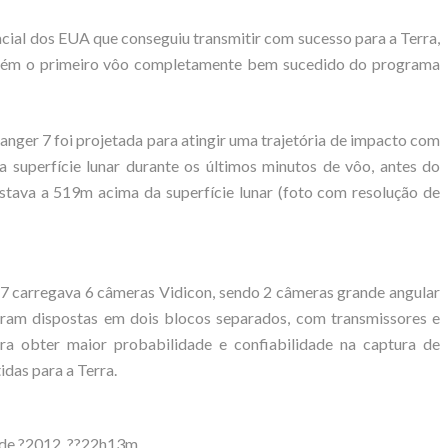
acial dos EUA que conseguiu transmitir com sucesso para a Terra,
ambém o primeiro vôo completamente bem sucedido do programa
anger 7 foi projetada para atingir uma trajetória de impacto com
a superfície lunar durante os últimos minutos de vôo, antes do
estava a 519m acima da superfície lunar (foto com resolução de
 7 carregava 6 câmeras Vidicon, sendo 2 câmeras grande angular
oram dispostas em dois blocos separados, com transmissores e
a obter maior probabilidade e confiabilidade na captura de
das para a Terra.
 de ?2012, ??22h13m.