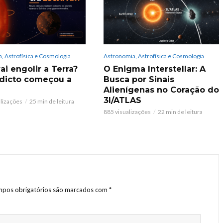
, Astrofísica e Cosmologia
Astronomia, Astrofísica e Cosmologia
ai engolir a Terra?
O Enigma Interstellar: A
dicto começou a
Busca por Sinais
Alienígenas no Coração do
3I/ATLAS
alizações
25 min de leitura
885 visualizações
22 min de leitura
pos obrigatórios são marcados com
*