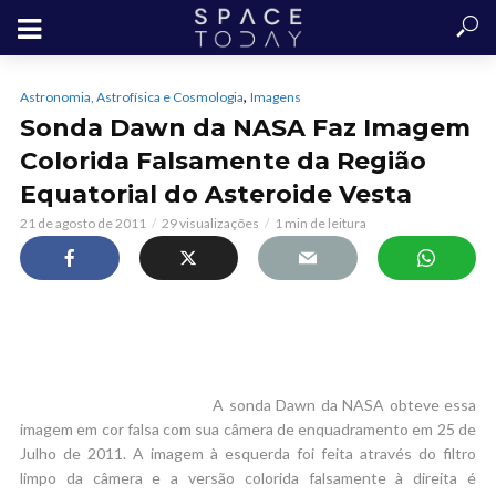
,
Astronomia, Astrofísica e Cosmologia
Imagens
Sonda Dawn da NASA Faz Imagem
Colorida Falsamente da Região
Equatorial do Asteroide Vesta
21 de agosto de 2011
29 visualizações
1 min de leitura
A sonda Dawn da NASA obteve essa
imagem em cor falsa com sua câmera de enquadramento em 25 de
Julho de 2011. A imagem à esquerda foi feita através do filtro
limpo da câmera e a versão colorida falsamente à direita é