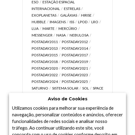
ESO
ESTAÇÃO ESPACIAL
INTERNACIONAL
ESTRELAS
EXOPLANETAS
GALÁXIAS
HIRISE
HUBBLE
IMAGENS
ISS
LPOD
LRO
LUA
MARTE
MERCÚRIO
MESSENGER
NASA
NEBULOSA
POSTADAY2011
POSTADAY2012
POSTADAY2013
POSTADAY2014
POSTADAY2015
POSTADAY2017
POSTADAY2018
POSTADAY2019
POSTADAY2020
POSTADAY2021
POSTADAY2022
POSTADAY2023
POSTADAY2024
POSTADAY2025
SATURNO
SISTEMA SOLAR
SOL
SPACE
TODAY TV
TELESCÓPIOS
TERRA
Aviso de Cookies
UNIVERSO
VÍDEO
Utilizamos cookies para melhorar sua experiência de
navegação, personalizar conteúdos e anúncios, oferecer
funcionalidades de redes sociais e analisar nosso
tráfego. Ao continuar utilizando este site, você
Arquivo
concorda com o uso de cookies conforme descrito em