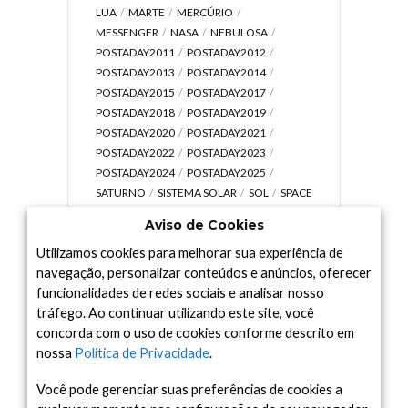
LUA
MARTE
MERCÚRIO
MESSENGER
NASA
NEBULOSA
POSTADAY2011
POSTADAY2012
POSTADAY2013
POSTADAY2014
POSTADAY2015
POSTADAY2017
POSTADAY2018
POSTADAY2019
POSTADAY2020
POSTADAY2021
POSTADAY2022
POSTADAY2023
POSTADAY2024
POSTADAY2025
SATURNO
SISTEMA SOLAR
SOL
SPACE
TODAY TV
TELESCÓPIOS
TERRA
Aviso de Cookies
UNIVERSO
VÍDEO
Utilizamos cookies para melhorar sua experiência de
navegação, personalizar conteúdos e anúncios, oferecer
funcionalidades de redes sociais e analisar nosso
tráfego. Ao continuar utilizando este site, você
Arquivo
concorda com o uso de cookies conforme descrito em
Arquivo
nossa
Política de Privacidade
.
Você pode gerenciar suas preferências de cookies a