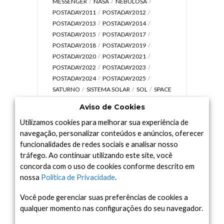
MESSENGER
NASA
NEBULOSA
POSTADAY2011
POSTADAY2012
POSTADAY2013
POSTADAY2014
POSTADAY2015
POSTADAY2017
POSTADAY2018
POSTADAY2019
POSTADAY2020
POSTADAY2021
POSTADAY2022
POSTADAY2023
POSTADAY2024
POSTADAY2025
SATURNO
SISTEMA SOLAR
SOL
SPACE
TODAY TV
TELESCÓPIOS
TERRA
Aviso de Cookies
UNIVERSO
VÍDEO
Utilizamos cookies para melhorar sua experiência de
navegação, personalizar conteúdos e anúncios, oferecer
funcionalidades de redes sociais e analisar nosso
tráfego. Ao continuar utilizando este site, você
Arquivo
concorda com o uso de cookies conforme descrito em
Arquivo
nossa
Política de Privacidade
.
Você pode gerenciar suas preferências de cookies a
qualquer momento nas configurações do seu navegador.