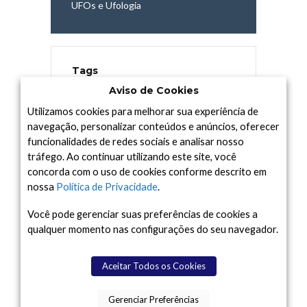
UFOs e Ufologia
Tags
Aviso de Cookies
ASTERÓIDES
BURACO NEGRO
CASSINI
COMETAS
CURIOSITY
ESA
Utilizamos cookies para melhorar sua experiência de
ESO
ESTAÇÃO ESPACIAL
navegação, personalizar conteúdos e anúncios, oferecer
INTERNACIONAL
ESTRELAS
funcionalidades de redes sociais e analisar nosso
EXOPLANETAS
GALÁXIAS
HIRISE
tráfego. Ao continuar utilizando este site, você
HUBBLE
IMAGENS
ISS
LPOD
LRO
concorda com o uso de cookies conforme descrito em
LUA
MARTE
MERCÚRIO
nossa
Política de Privacidade
.
MESSENGER
NASA
NEBULOSA
POSTADAY2011
POSTADAY2012
Você pode gerenciar suas preferências de cookies a
POSTADAY2013
POSTADAY2014
qualquer momento nas configurações do seu navegador.
POSTADAY2015
POSTADAY2017
POSTADAY2018
POSTADAY2019
Aceitar Todos os Cookies
POSTADAY2020
POSTADAY2021
POSTADAY2022
POSTADAY2023
Gerenciar Preferências
POSTADAY2024
POSTADAY2025