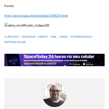
Fonte:
http://apod.nasa.gov/apod/ap130625.html
CURIOSITY
IMAGENS
MARTE
MSL
NASA
POSTADAY2013
SISTEMA SOLAR