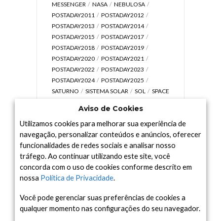
MESSENGER
NASA
NEBULOSA
POSTADAY2011
POSTADAY2012
POSTADAY2013
POSTADAY2014
POSTADAY2015
POSTADAY2017
POSTADAY2018
POSTADAY2019
POSTADAY2020
POSTADAY2021
POSTADAY2022
POSTADAY2023
POSTADAY2024
POSTADAY2025
SATURNO
SISTEMA SOLAR
SOL
SPACE
TODAY TV
TELESCÓPIOS
TERRA
Aviso de Cookies
UNIVERSO
VÍDEO
Utilizamos cookies para melhorar sua experiência de
navegação, personalizar conteúdos e anúncios, oferecer
funcionalidades de redes sociais e analisar nosso
tráfego. Ao continuar utilizando este site, você
Arquivo
concorda com o uso de cookies conforme descrito em
Arquivo
nossa
Política de Privacidade
.
Você pode gerenciar suas preferências de cookies a
qualquer momento nas configurações do seu navegador.