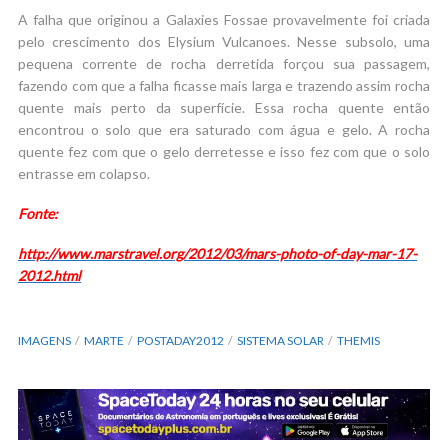
A falha que originou a Galaxies Fossae provavelmente foi criada
pelo crescimento dos Elysium Vulcanoes. Nesse subsolo, uma
pequena corrente de rocha derretida forçou sua passagem,
fazendo com que a falha ficasse mais larga e trazendo assim rocha
quente mais perto da superfície. Essa rocha quente então
encontrou o solo que era saturado com água e gelo. A rocha
quente fez com que o gelo derretesse e isso fez com que o solo
entrasse em colapso.
Fonte:
http://www.marstravel.org/2012/03/mars-photo-of-day-mar-17-
2012.html
IMAGENS
MARTE
POSTADAY2012
SISTEMA SOLAR
THEMIS