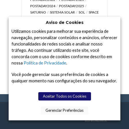
POSTADAY2024
POSTADAY2025
SATURNO
SISTEMA SOLAR
SOL
SPACE
TODAY TV
TELESCÓPIOS
TERRA
Aviso de Cookies
UNIVERSO
VÍDEO
Utilizamos cookies para melhorar sua experiência de
navegação, personalizar conteúdos e anúncios, oferecer
funcionalidades de redes sociais e analisar nosso
tráfego. Ao continuar utilizando este site, você
Arquivo
concorda com o uso de cookies conforme descrito em
Arquivo
nossa
Política de Privacidade
.
Você pode gerenciar suas preferências de cookies a
qualquer momento nas configurações do seu navegador.
Aceitar Todos os Cookies
Gerenciar Preferências
SPACE TODAY
, 2015-2026.
POLÍTICA DE
SOBR
TERMOS
CONTATO
FEITO COM
À
PRIVACIDADE
E NÓS
DE USO
ASTRONOMIA.