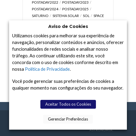
POSTADAY2022
POSTADAY2023
POSTADAY2024
POSTADAY2025
SATURNO
SISTEMA SOLAR
SOL
SPACE
TODAY TV
TELESCÓPIOS
TERRA
Aviso de Cookies
UNIVERSO
VÍDEO
Utilizamos cookies para melhorar sua experiência de
navegação, personalizar conteúdos e anúncios, oferecer
funcionalidades de redes sociais e analisar nosso
tráfego. Ao continuar utilizando este site, você
Arquivo
concorda com o uso de cookies conforme descrito em
Arquivo
nossa
Política de Privacidade
.
Você pode gerenciar suas preferências de cookies a
qualquer momento nas configurações do seu navegador.
Aceitar Todos os Cookies
Gerenciar Preferências
SPACE TODAY
, 2015-2026.
POLÍTICA DE
SOBR
TERMOS
CONTATO
FEITO COM
À
PRIVACIDADE
E NÓS
DE USO
ASTRONOMIA.