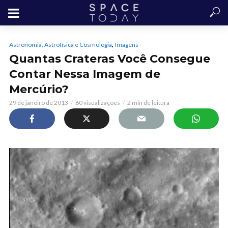
,
Astronomia, Astrofísica e Cosmologia
Imagens
Quantas Crateras Você Consegue
Contar Nessa Imagem de
Mercúrio?
29 de janeiro de 2013
60 visualizações
2 min de leitura