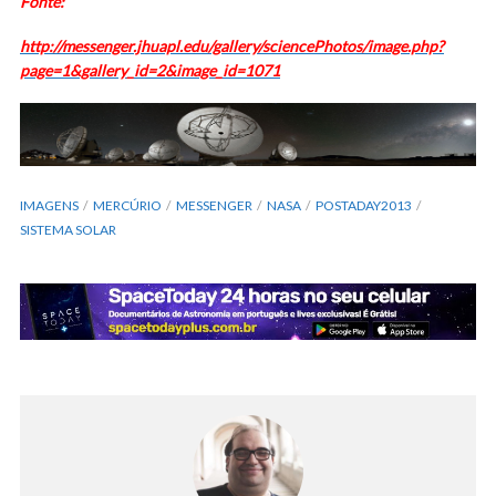
Fonte:
http://messenger.jhuapl.edu/gallery/sciencePhotos/image.php?
page=1&gallery_id=2&image_id=1071
IMAGENS
MERCÚRIO
MESSENGER
NASA
POSTADAY2013
SISTEMA SOLAR