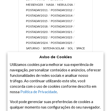
MESSENGER
NASA
NEBULOSA
POSTADAY2011
POSTADAY2012
POSTADAY2013
POSTADAY2014
POSTADAY2015
POSTADAY2017
POSTADAY2018
POSTADAY2019
POSTADAY2020
POSTADAY2021
POSTADAY2022
POSTADAY2023
POSTADAY2024
POSTADAY2025
SATURNO
SISTEMA SOLAR
SOL
SPACE
TODAY TV
TELESCÓPIOS
TERRA
Aviso de Cookies
UNIVERSO
VÍDEO
Utilizamos cookies para melhorar sua experiência de
navegação, personalizar conteúdos e anúncios, oferecer
funcionalidades de redes sociais e analisar nosso
tráfego. Ao continuar utilizando este site, você
Arquivo
concorda com o uso de cookies conforme descrito em
Arquivo
nossa
Política de Privacidade
.
Você pode gerenciar suas preferências de cookies a
qualquer momento nas configurações do seu navegador.