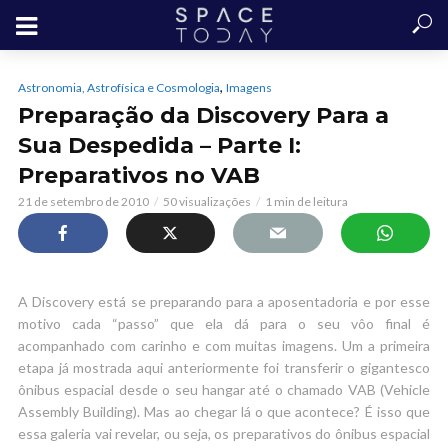
,
Astronomia, Astrofísica e Cosmologia
Imagens
Preparação da Discovery Para a
Sua Despedida – Parte I:
Preparativos no VAB
21 de setembro de 2010
50 visualizações
1 min de leitura
A Discovery está se preparando para a aposentadoria e por esse
motivo cada “passo” que ela dá para o seu vôo final é
acompanhado com carinho e com muitas imagens. Um a primeira
etapa já mostrada aqui anteriormente foi transferir o gigantesco
ônibus espacial desde o seu hangar até o chamado VAB (Vehicle
Assembly Building). Mas ao chegar lá o que acontece? É isso que
essa galeria vai revelar, ou seja, os preparativos do ônibus espacial