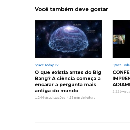
Você também deve gostar
Space Today TV
Space Toda
O que existia antes do Big
CONFE
Bang? A ciência começa a
IMPRE
encarar a pergunta mais
ADIAM
antiga do mundo
2.226 visu
1.244 visualizações
23 min de leitura