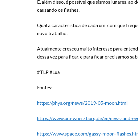
E, além disso, é possível que sismos lunares, ao
causando os flashes.
Qual a característica de cada um, com que freq
novo trabalho.
Atualmente cresceu muito interesse para entender
dessa vez para ficar, e para ficar precisamos 
#TLP #Lua
Fontes:
https://phys.org/news/2019-05-moon.html
https://www.uni-wuerzburg.de/en/news-and-ev
https://www.space.com/gassy-moon-flashes.ht