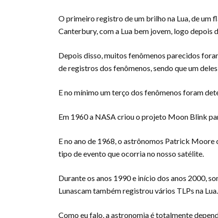
O primeiro registro de um brilho na Lua, de um f
Canterbury, com a Lua bem jovem, logo depois d
Depois disso, muitos fenômenos parecidos foram 
de registros dos fenômenos, sendo que um deles
E no mínimo um terço dos fenômenos foram detec
Em 1960 a NASA criou o projeto Moon Blink par
E no ano de 1968, o astrônomos Patrick Moore 
tipo de evento que ocorria no nosso satélite.
Durante os anos 1990 e início dos anos 2000, 
Lunascam também registrou vários TLPs na Lua.
Como eu falo, a astronomia é totalmente depend