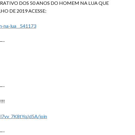
RATIVO DOS 50 ANOS DO HOMEM NA LUA QUE
LHO DE 2019 ACESSE:
m-na-lua__541173
—-
—-
!!!
l7vv_7K8tYqJd5A/join
—-