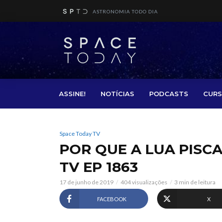
ASTRONOMIA TODO DIA
ASSINE!
NOTÍCIAS
PODCASTS
CURS
Space Today TV
POR QUE A LUA PISCA
TV EP 1863
17 de junho de 2019
404 visualizações
3 min de leitura
FACEBOOK
X