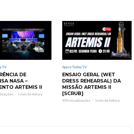
y TV
Space Today TV
RÊNCIA DE
ENSAIO GERAL (WET
NSA NASA –
DRESS REHEARSAL) DA
ENTO ARTEMIS II
MISSÃO ARTEMIS II
[SCRUB]
alizações
1 min de leitura
939 visualizações
1 min de leitura