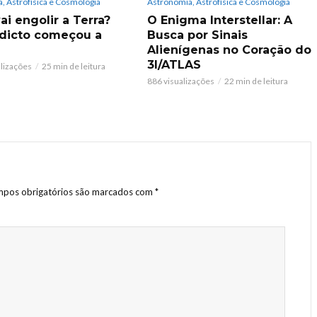
, Astrofísica e Cosmologia
Astronomia, Astrofísica e Cosmologia
ai engolir a Terra?
O Enigma Interstellar: A
dicto começou a
Busca por Sinais
Alienígenas no Coração do
3I/ATLAS
alizações
25 min de leitura
886 visualizações
22 min de leitura
pos obrigatórios são marcados com
*