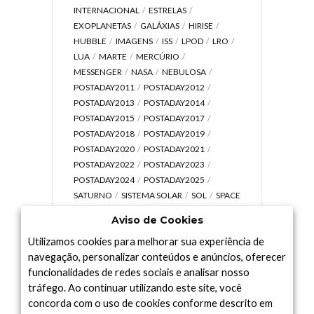
INTERNACIONAL
ESTRELAS
EXOPLANETAS
GALÁXIAS
HIRISE
HUBBLE
IMAGENS
ISS
LPOD
LRO
LUA
MARTE
MERCÚRIO
MESSENGER
NASA
NEBULOSA
POSTADAY2011
POSTADAY2012
POSTADAY2013
POSTADAY2014
POSTADAY2015
POSTADAY2017
POSTADAY2018
POSTADAY2019
POSTADAY2020
POSTADAY2021
POSTADAY2022
POSTADAY2023
POSTADAY2024
POSTADAY2025
SATURNO
SISTEMA SOLAR
SOL
SPACE
TODAY TV
TELESCÓPIOS
TERRA
Aviso de Cookies
UNIVERSO
VÍDEO
Utilizamos cookies para melhorar sua experiência de
navegação, personalizar conteúdos e anúncios, oferecer
funcionalidades de redes sociais e analisar nosso
tráfego. Ao continuar utilizando este site, você
Arquivo
concorda com o uso de cookies conforme descrito em
Arquivo