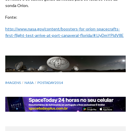
sonda Orion.
Fonte:
http://www.nasa.gov/content/boosters-for-orion-spacecrafts-
first-flight-test-arrive-at-port-canaveral-florida/#.UyDmYPldV8E
IMAGENS
NASA
POSTADAY2014