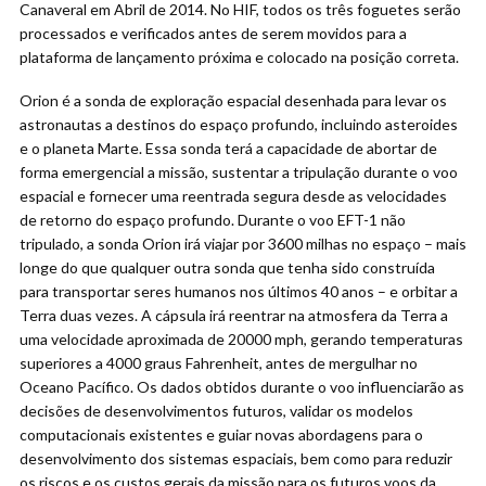
Canaveral em Abril de 2014. No HIF, todos os três foguetes serão
processados e verificados antes de serem movidos para a
plataforma de lançamento próxima e colocado na posição correta.
Orion é a sonda de exploração espacial desenhada para levar os
astronautas a destinos do espaço profundo, incluindo asteroides
e o planeta Marte. Essa sonda terá a capacidade de abortar de
forma emergencial a missão, sustentar a tripulação durante o voo
espacial e fornecer uma reentrada segura desde as velocidades
de retorno do espaço profundo. Durante o voo EFT-1 não
tripulado, a sonda Orion irá viajar por 3600 milhas no espaço – mais
longe do que qualquer outra sonda que tenha sido construída
para transportar seres humanos nos últimos 40 anos – e orbitar a
Terra duas vezes. A cápsula irá reentrar na atmosfera da Terra a
uma velocidade aproximada de 20000 mph, gerando temperaturas
superiores a 4000 graus Fahrenheit, antes de mergulhar no
Oceano Pacífico. Os dados obtidos durante o voo influenciarão as
decisões de desenvolvimentos futuros, validar os modelos
computacionais existentes e guiar novas abordagens para o
desenvolvimento dos sistemas espaciais, bem como para reduzir
os riscos e os custos gerais da missão para os futuros voos da